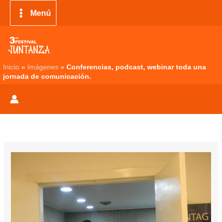
Ir
Menú
al
contenido
Inicio
»
Imágenes
»
Conferencias, podcast, webinar toda una
jornada de comunicación.