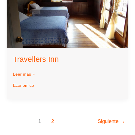
Travellers Inn
Travellers
Leer más »
Inn
Económico
1
2
Siguiente
→