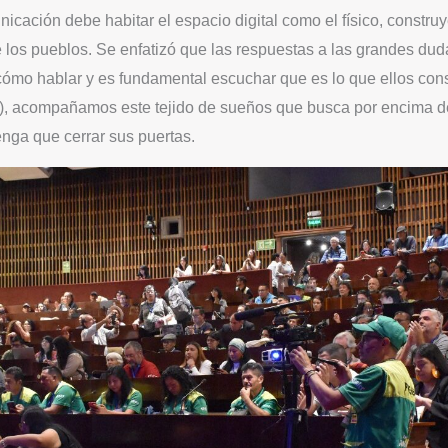
icación debe habitar el espacio digital como el físico, constr
 los pueblos. Se enfatizó que las respuestas a las grandes dud
e cómo hablar y es fundamental escuchar que es lo que ellos c
acompañamos este tejido de sueños que busca por encima de 
nga que cerrar sus puertas.