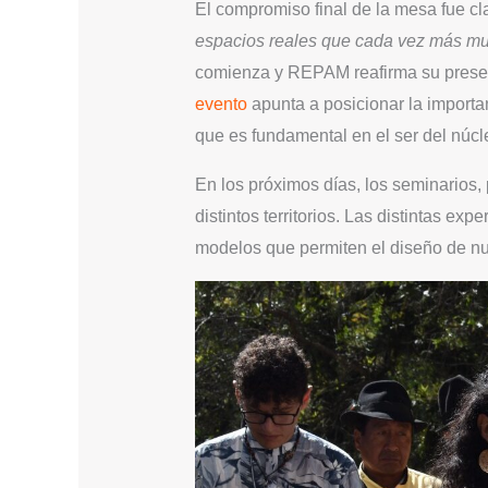
El compromiso final de la mesa fue cl
espacios reales que cada vez más mu
comienza y REPAM reafirma su presen
evento
apunta a posicionar la importan
que es fundamental en el ser del núc
En los próximos días, los seminarios,
distintos territorios. Las distintas e
modelos que permiten el diseño de nu