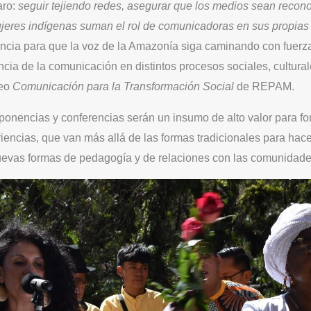
aro:
seguir tejiendo redes, asegurar que los medios sean recon
jeres indígenas suman el rol de comunicadoras en sus propia
cia para que la voz de la Amazonía siga caminando con fuerza
cia de la comunicación en distintos procesos sociales, cultura
leo
Comunicación para la Transformación Social
de REPAM.
 ponencias y conferencias serán un insumo de alto valor para f
xperiencias, que van más allá de las formas tradicionales para ha
evas formas de pedagogía y de relaciones con las comunidade