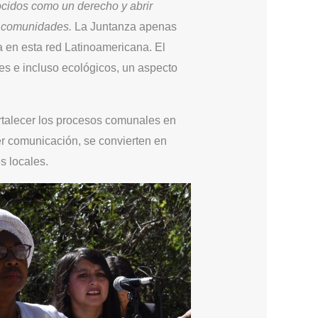
ocidos como un derecho y abrir
s comunidades.
La Juntanza apenas
 en esta red Latinoamericana. El
les e incluso ecológicos, un aspecto
ortalecer los procesos comunales en
cer comunicación, se convierten en
s locales.