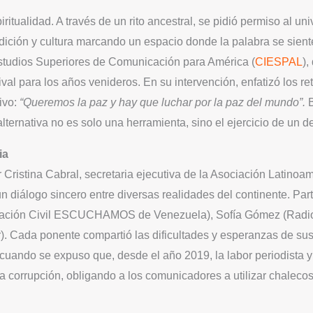
iritualidad. A través de un rito ancestral, se pidió permiso al u
adición y cultura marcando un espacio donde la palabra se sient
Estudios Superiores de Comunicación para América (
CIESPAL
),
tival para los años venideros. En su intervención, enfatizó los r
ivo:
“Queremos la paz y hay que luchar por la paz del mundo”.
B
lternativa no es solo una herramienta, sino el ejercicio de un
ia
 Cristina Cabral, secretaria ejecutiva de la Asociación Latin
n diálogo sincero entre diversas realidades del continente. Pa
ciación Civil ESCUCHAMOS de Venezuela), Sofía Gómez (Radio 
. Cada ponente compartió las dificultades y esperanzas de sus t
cuando se expuso que, desde el año 2019, la labor periodista y
la corrupción, obligando a los comunicadores a utilizar chalecos