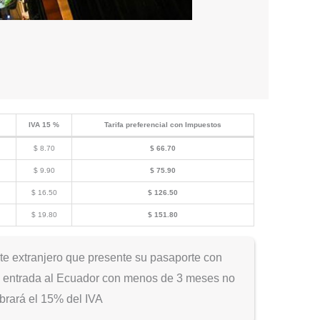
IVA 15 %
Tarifa preferencial con Impuestos
$ 8.70
$ 66.70
$ 9.90
$ 75.90
$ 16.50
$ 126.50
$ 19.80
$ 151.80
e extranjero que presente su pasaporte con
e entrada al Ecuador con menos de 3 meses no
obrará el 15% del IVA