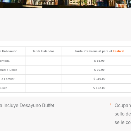
e Habitación
Tarifa Estándar
Tarifa Preferencial para el
Festival
dividual
–
$ 58.00
onial o Doble
–
$ 66.00
e o Familiar
–
$ 110.00
Suite
–
$ 132.00
fa incluye Desayuno Buffet
Ocupant
sello d
se le c