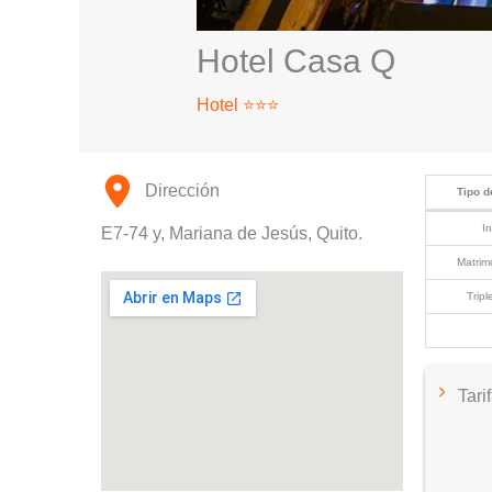
Hotel Casa Q
Hotel ⭐⭐⭐
Dirección
Tipo d
In
E7-74 y, Mariana de Jesús, Quito.
Matrim
Tripl
Tari