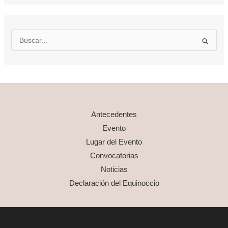
B
u
s
c
a
r
Antecedentes
p
Evento
o
Lugar del Evento
r
Convocatorias
:
Noticias
Declaración del Equinoccio