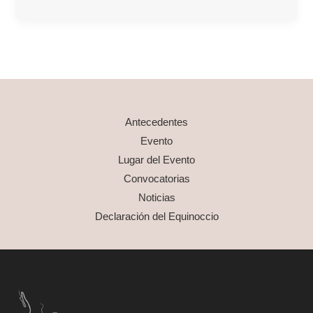
el
centro
la
transición
ecosocial
y
Antecedentes
el
Evento
rol
Lugar del Evento
de
Convocatorias
la
Noticias
comunicación
Declaración del Equinoccio
en
América
Latina