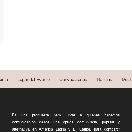
ento
Lugar del Evento
Convocatorias
Noticias
Decla
Es una propuesta para juntar a quienes hacemos
comunicación desde una óptica comunitaria, popular y
alternativa en América Latina y El Caribe, para compartir