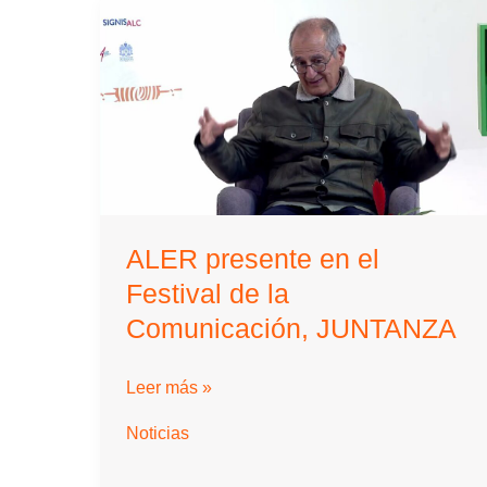
ALER presente en el
Festival de la
Comunicación, JUNTANZA
ALER
Leer más »
presente
Noticias
en
el