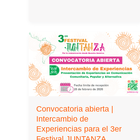
Festival
de
la
Comunicación,
JUNTANZA
Convocatoria abierta |
Intercambio de
Experiencias para el 3er
Festival JUNTANZA